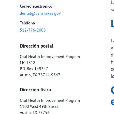
L
Correo electrónico
s
dental@dshs.texas.gov
Teléfono
512-776-2008
L
Dirección postal
y
d
Oral Health Improvement Program
h
MC 1818
c
P.O. Box 149347
Austin
,
TX
78714-9347
i
Dirección física
Oral Health Improvement Program
1100 West 49th Street
Austin
,
TX
78756