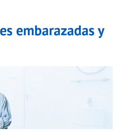
 bebés
res embarazadas y