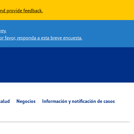
nd provide feedback.
vey.
or favor, responda a esta breve encuesta.
salud
Negocios
Información y notificación de casos