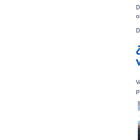
D
o
D
V
p