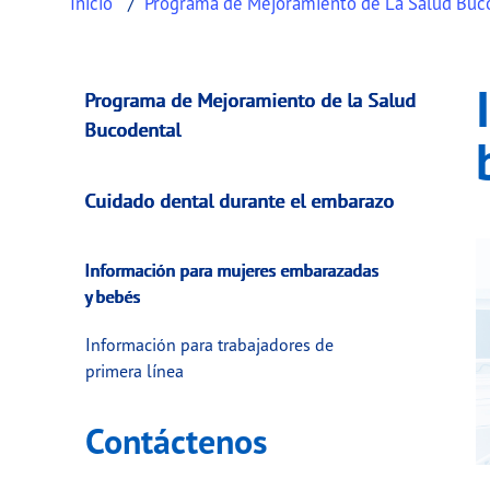
Inicio
Programa de Mejoramiento de La Salud Buc
Información para 
This page provides information about
Inform
Programa de Mejoramiento de la Salud
Bucodental
Cuidado dental durante el embarazo
Información para mujeres embarazadas
y bebés
Información para trabajadores de
primera línea
Contáctenos