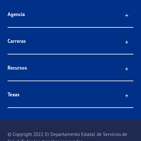
Click
Agencia
Click
Carreras
Click
Recursos
Click
Texas
© Copyright 2022. El Departamento Estatal de Servicios de