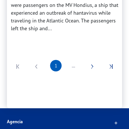
were passengers on the MV Hondius, a ship that
experienced an outbreak of hantavirus while
traveling in the Atlantic Ocean. The passengers
left the ship and...
Pagination
1
…
First page
Previous page
Next page
Last page
Click
Agencia