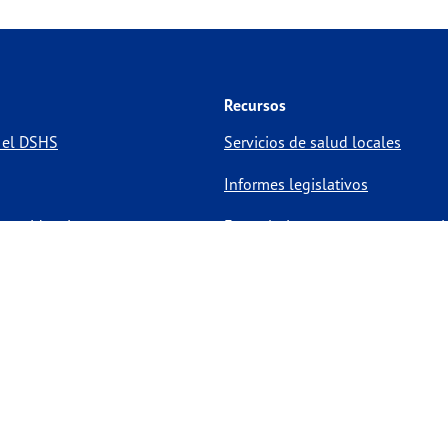
Recursos
 el DSHS
Servicios de salud locales
Informes legislativos
 residencia
Formularios y recursos en materi
des de voluntariado
Políticas del sitio
Información sobre visualización
archivos