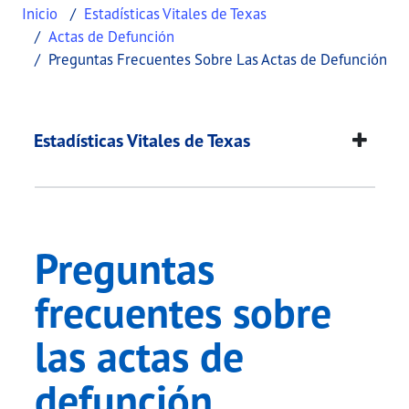
Inicio
Estadísticas Vitales de Texas
Actas de Defunción
Preguntas Frecuentes Sobre Las Actas de Defunción
Preguntas frecuentes
This page provides information about
Preguntas f
Estadísticas Vitales de Texas
Preguntas
frecuentes sobre
las actas de
defunción