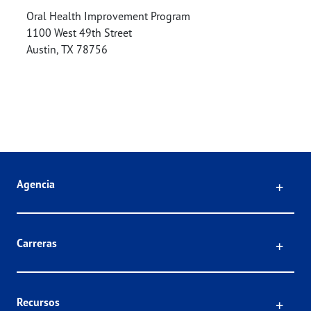
Oral Health Improvement Program
1100 West 49th Street
Austin
,
TX
78756
Click
Agencia
Click
Carreras
Click
Recursos