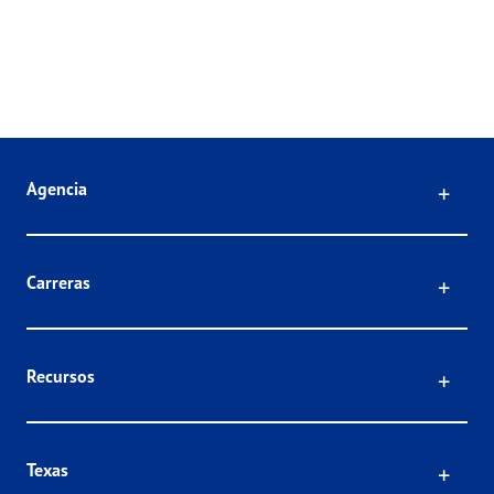
Click
Agencia
Click
Carreras
Click
Recursos
Click
Texas