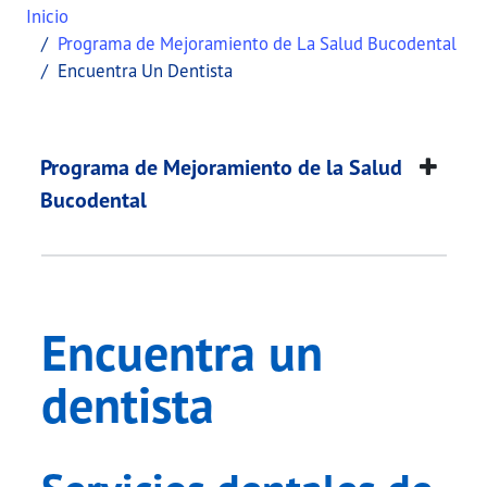
Inicio
Programa de Mejoramiento de La Salud Bucodental
Encuentra Un Dentista
Encuentra un dentist
This page provides information about
Encuentra u
Programa de Mejoramiento de la Salud
Bucodental
Encuentra un
dentista