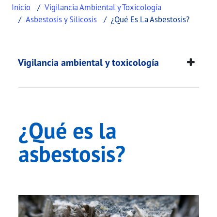
Inicio
Vigilancia Ambiental y Toxicología
Asbestosis y Silicosis
¿Qué Es La Asbestosis?
¿Qué es la asbestosi
This page provides information about
¿Qué es la 
Vigilancia ambiental y toxicología
¿Qué es la
asbestosis?