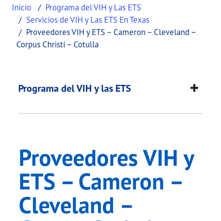
Inicio
Programa del VIH y Las ETS
Servicios de VIH y Las ETS En Texas
Proveedores VIH y ETS – Cameron – Cleveland –
Corpus Christi – Cotulla
Proveedores VIH y ET
This page provides information about
Proveedores
Programa del VIH y las ETS
Proveedores VIH y
ETS – Cameron –
Cleveland –