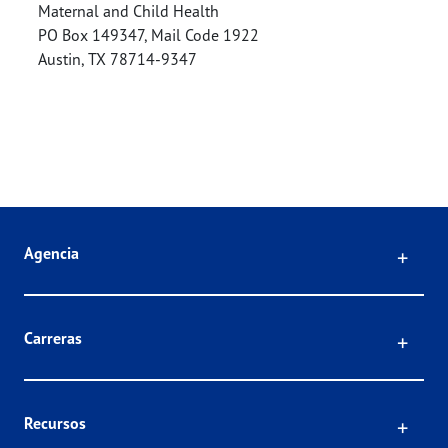
Maternal and Child Health
PO Box 149347, Mail Code 1922
Austin
,
TX
78714-9347
Click
Agencia
Click
Carreras
Click
Recursos