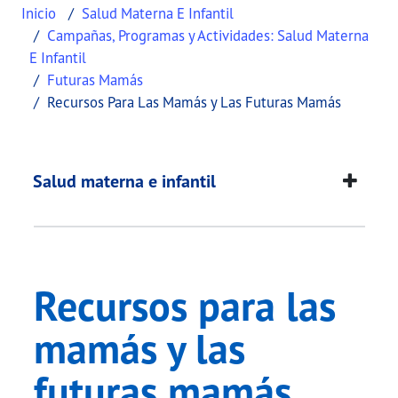
Inicio
Salud Materna E Infantil
Campañas, Programas y Actividades: Salud Materna
E Infantil
Futuras Mamás
Recursos Para Las Mamás y Las Futuras Mamás
Recursos para las m
This page provides information about
Recursos pa
Salud materna e infantil
Recursos para las
mamás y las
futuras mamás