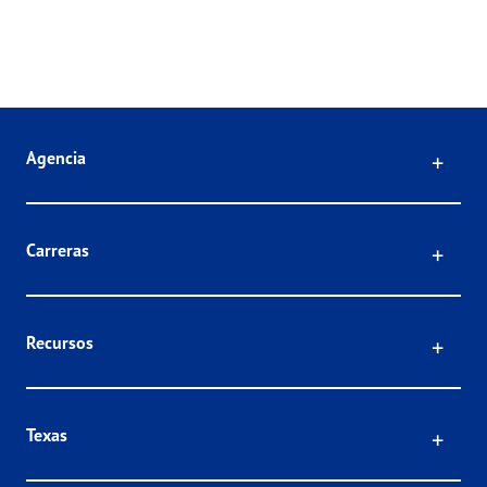
Click
Agencia
Click
Carreras
Click
Recursos
Click
Texas