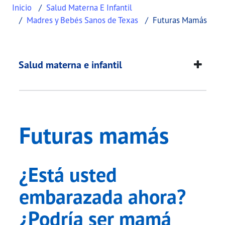
Inicio
Salud Materna E Infantil
Madres y Bebés Sanos de Texas
Futuras Mamás
Futuras mamás
This page provides information about
Futuras m
Salud materna e infantil
Futuras mamás
¿Está usted
embarazada ahora?
¿Podría ser mamá