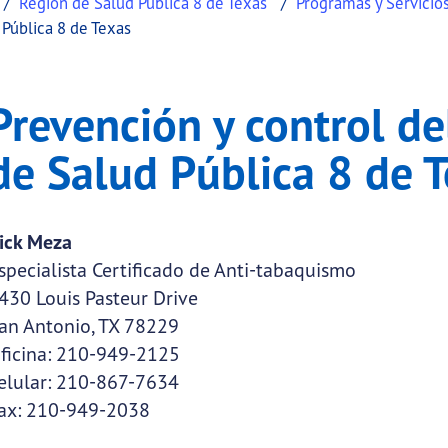
Región de Salud Pública 8 de Texas
Programas y Servicio
 Pública 8 de Texas
ol del tabaco - Región 
ción y control del tabaco - Región de Salud Pública 8 
Prevención y control de
de Salud Pública 8 de 
ick Meza
specialista Certificado de Anti-tabaquismo
430 Louis Pasteur Drive
an Antonio, TX 78229
ficina: 210-949-2125
elular: 210-867-7634
ax: 210-949-2038