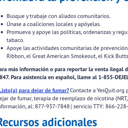
Busque y trabaje con aliados comunitarios.
Únase a coaliciones locales y apóyelas.
Promueva y apoye las políticas, ordenanzas y regu
tabaco.
Apoye las actividades comunitarias de prevención
Ribbon, el Great American Smokeout, el Kick Butts
ara más información o para reportar la venta ilegal 
847. Para asistencia en español, llame al 1-855-DEJ
Listo(a) para dejar de fumar?
Contacte a YesQuit.org p
ejar de fumar, terapia de reemplazo de nicotina (NRT, 
nformación, al: 877-937-7848 | servicio TTY: 866-22
Recursos adicionales