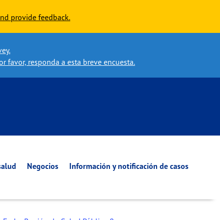
nd provide feedback.
vey.
or favor, responda a esta breve encuesta.
salud
Negocios
Información y notificación de casos