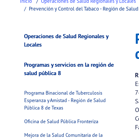
Inicio
Operaciones de Salud Regionales y Locales
Prevención y Control del Tabaco - Región de Salud
Prevención y contr
This page provides information about
Preven
Operaciones de Salud Regionales y
Locales
Programas y servicios en la región de
salud pública 8
R
E
7
Programa Binacional de Tuberculosis
Esperanza y Amistad - Región de Salud
S
Pública 8 de Texas
O
C
Oficina de Salud Pública Fronteriza
F
Mejora de la Salud Comunitaria de la