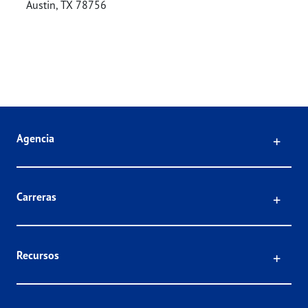
Austin
,
TX
78756
Click
Agencia
Click
Carreras
Click
Recursos