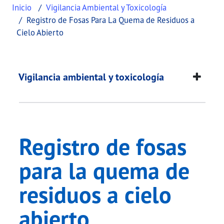
Inicio
Vigilancia Ambiental y Toxicología
Registro de Fosas Para La Quema de Residuos a
Cielo Abierto
Registro de fosas pa
This page provides information about
Registro de
Vigilancia ambiental y toxicología
Registro de fosas
para la quema de
residuos a cielo
abierto