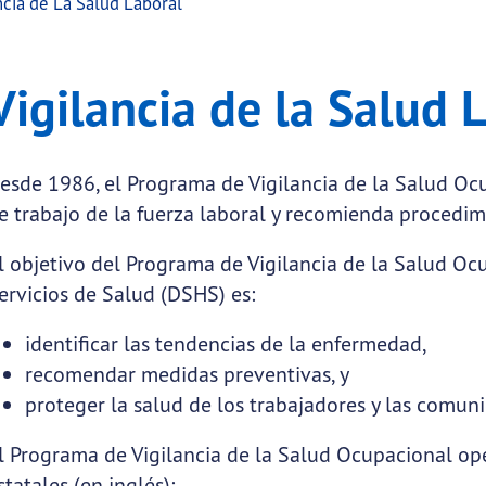
ncia de La Salud Laboral
alud Laboral
cia de la Salud Laboral
Vigilancia de la Salud 
.
esde 1986, el Programa de Vigilancia de la Salud Oc
e trabajo de la fuerza laboral y recomienda procedim
submenu links
l objetivo del Programa de Vigilancia de la Salud O
ervicios de Salud (DSHS) es:
submenu links
identificar las tendencias de la enfermedad,
 submenu links
recomendar medidas preventivas, y
proteger la salud de los trabajadores y las comun
ubmenu links
l Programa de Vigilancia de la Salud Ocupacional ope
statales (en inglés):