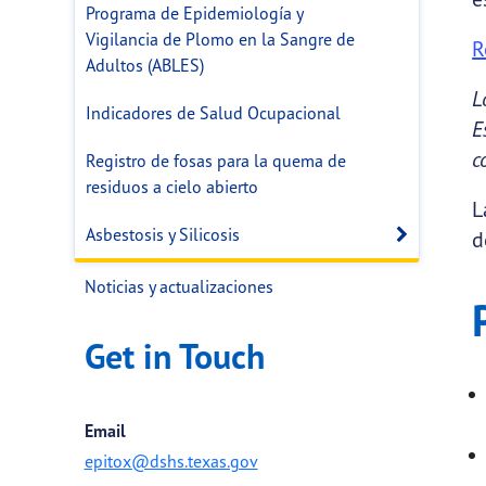
Programa de Epidemiología y
Vigilancia de Plomo en la Sangre de
R
Adultos (ABLES)
L
Indicadores de Salud Ocupacional
E
c
Registro de fosas para la quema de
residuos a cielo abierto
L
Asbestosis y Silicosis
Open s
d
Noticias y actualizaciones
Get in Touch
Email
epitox@dshs.texas.gov