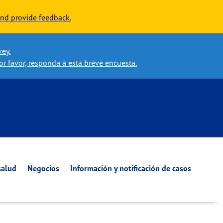
nd provide feedback.
vey.
or favor, responda a esta breve encuesta.
salud
Negocios
Información y notificación de casos