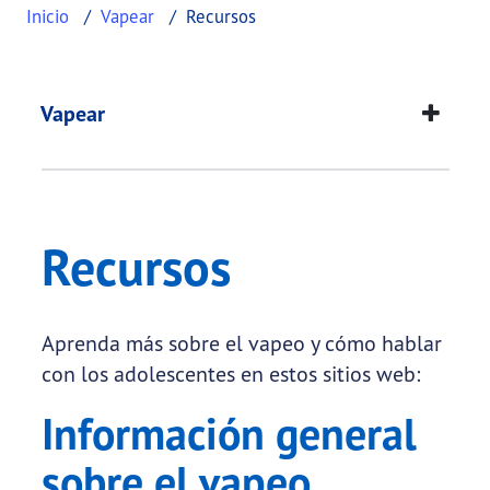
Inicio
Vapear
Recursos
Recursos
This page provides information about
Recursos
.
Vapear
Recursos
Aprenda más sobre el vapeo y cómo hablar
con los adolescentes en estos sitios web:
Información general
sobre el vapeo