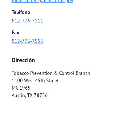
tobacco.free@dshs.texas.gov
Teléfono
512-776-7111
Fax
512-776-7555
Dirección
Tobacco Prevention & Control Branch
1100 West 49th Street
MC 1965
Austin
,
TX
78756