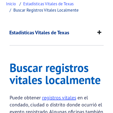
Inicio
Estadísticas Vitales de Texas
Buscar Registros Vitales Localmente
Buscar registros vita
This page provides information about
Buscar regi
Estadísticas Vitales de Texas
Buscar registros
vitales localmente
Puede obtener
registros vitales
en el
condado, ciudad o distrito donde ocurrió el
evento registrado. Algunas oficinas también