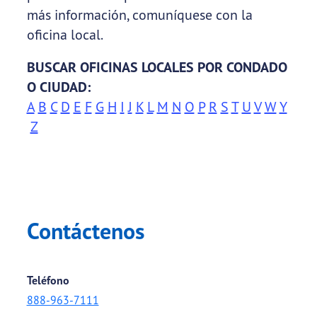
más información, comuníquese con la
oficina local.
BUSCAR OFICINAS LOCALES POR CONDADO
O CIUDAD:
A
B
C
D
E
F
G
H
I
J
K
L
M
N
O
P
R
S
T
U
V
W
Y
Z
Contáctenos
Teléfono
888-963-7111