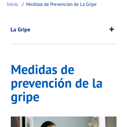
Inicio
Medidas de Prevención de La Gripe
Medidas de prevenció
This page provides information about
Medidas de 
La Gripe
Medidas de
prevención de la
gripe