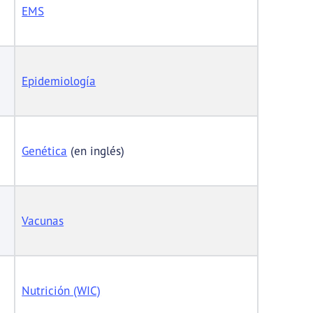
EMS
Epidemiología
Genética
(en inglés)
Vacunas
Nutrición (WIC)