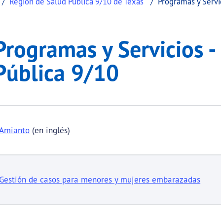
Región de Salud Pública 9/10 de Texas
Programas y Servi
ios - Regiones de Salu
mas y Servicios - Regiones de Salud Pública 9/10
Programas y Servicios -
.
Pública 9/10
Amianto
(en inglés)
 submenu links
Gestión de casos para menores y mujeres embarazadas