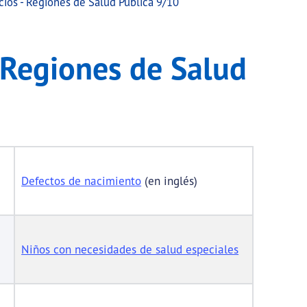
cios - Regiones de Salud Pública 9/10
d Pública 9/10
 Regiones de Salud
Defectos de nacimiento
(en inglés)
Niños con necesidades de salud especiales