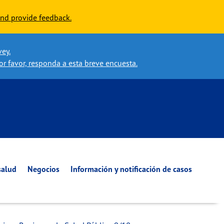
nd provide feedback.
vey.
or favor, responda a esta breve encuesta.
salud
Negocios
Información y notificación de casos