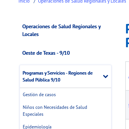
Inicio
Operaciones de Salud Regionales y Locales
Programas y Servic
This page provides information about
Progra
Operaciones de Salud Regionales y
Locales
Oeste de Texas - 9/10
Programas y Servicios - Regiones de
Close
Salud Pública 9/10
Gestión de casos
Niños con Necesidades de Salud
Especiales
Epidemiología