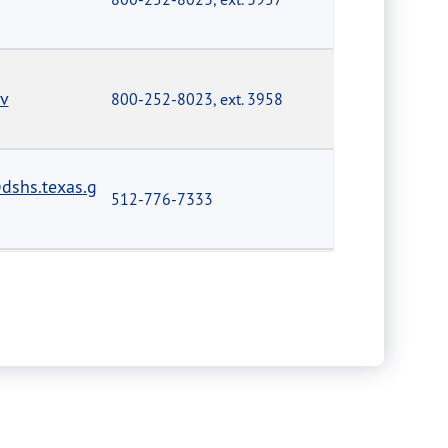
v
800-252-8023, ext. 3958
shs.texas.g
512-776-7333
shs.texas.g
512-776-7333
.gov
512-776-7119