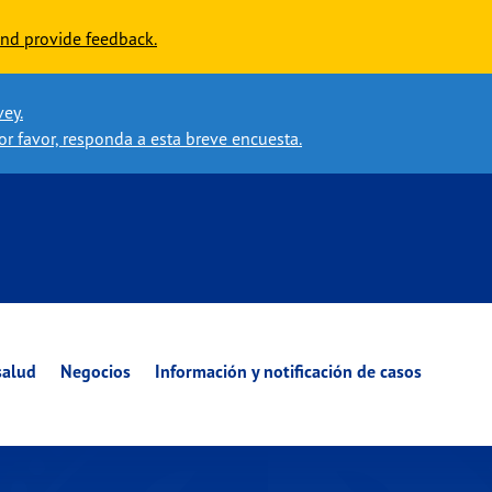
nd provide feedback.
vey.
or favor, responda a esta breve encuesta.
salud
Negocios
Información y notificación de casos