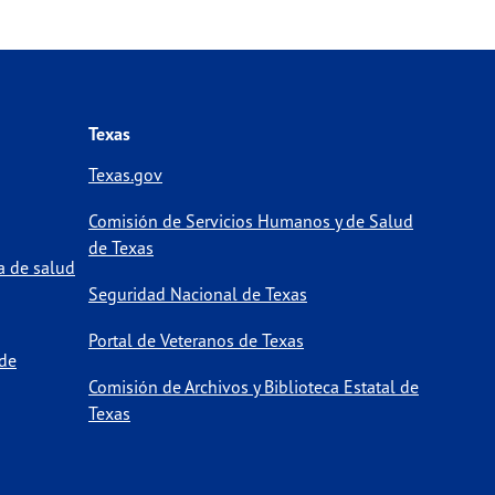
exas.gov
512-776-7676
Texas
.texas.gov
512-776-2663512-776-7676
Texas.gov
Comisión de Servicios Humanos y de Salud
de Texas
a de salud
ov
512-834-6701
Seguridad Nacional de Texas
Portal de Veteranos de Texas
 de
Comisión de Archivos y Biblioteca Estatal de
Texas