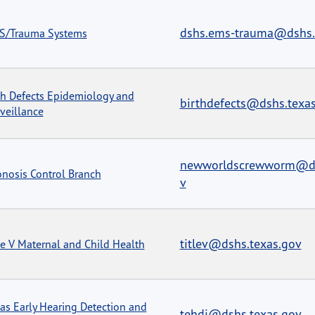
dshs.ems-trauma@dshs.
S/Trauma Systems
th Defects Epidemiology and
birthdefects@dshs.texa
veillance
newworldscrewworm@ds
nosis Control Branch
v
titlev@dshs.texas.gov
le V Maternal and Child Health
as Early Hearing Detection and
tehdi@dshs.texas.gov