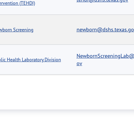
ervention (TEHDI)
newborn@dshs.texas.go
wborn Screening
NewbornScreeningLab@d
lic Health Laboratory Division
ov
NewbornScreeningLab@d
lic Health Laboratory Division
ov
PressOfficer@dshs.texas
ss Office