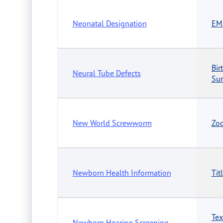
Neonatal Designation
EM
Bir
Neural Tube Defects
Sur
New World Screwworm
Zoo
Newborn Health Information
Tit
Tex
Newborn Hearing Screening