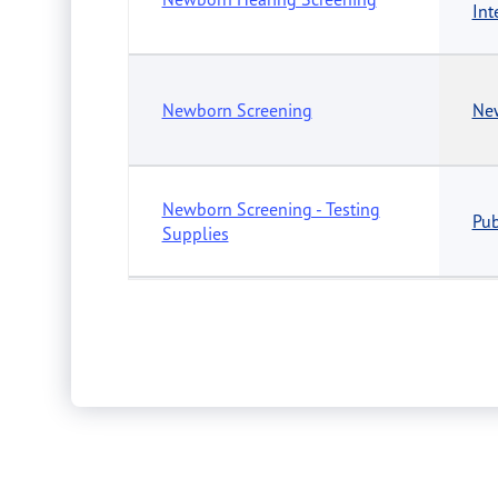
Int
Newborn Screening
Ne
Newborn Screening - Testing
Pub
Supplies
Newborn Screening Laboratory
Pub
News Media Relations
Pre