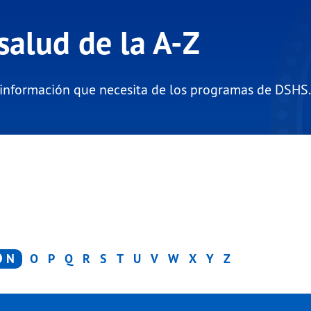
salud de la A-Z
 información que necesita de los programas de DSHS.
N
O
P
Q
R
S
T
U
V
W
X
Y
Z