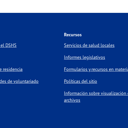
rging & Acute Infectious
FoodborneTexas@dshs.t
ease Branch
Recursos
rging & Acute Infectious
eaidu-dataanalytic@dshs
 el DSHS
Servicios de salud locales
ease Branch
Informes legislativos
 residencia
Formularios y recursos en materi
PSQARad@dshs.texas.g
iation Control
des de voluntariado
Políticas del sitio
Información sobre visualización
archivos