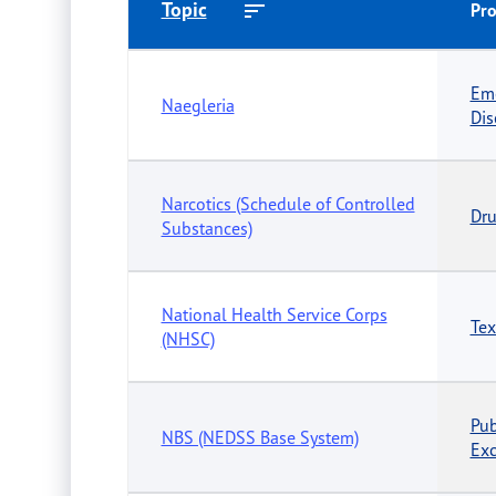
Topic
Pr
Eme
Naegleria
Dis
Narcotics (Schedule of Controlled
Dru
Substances)
National Health Service Corps
Tex
(NHSC)
Pub
NBS (NEDSS Base System)
Exc