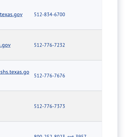
texas.gov
512-834-6700
s.gov
512-776-7232
hs.texas.go
512-776-7676
512-776-7373
800-252-8023, ext. 3957