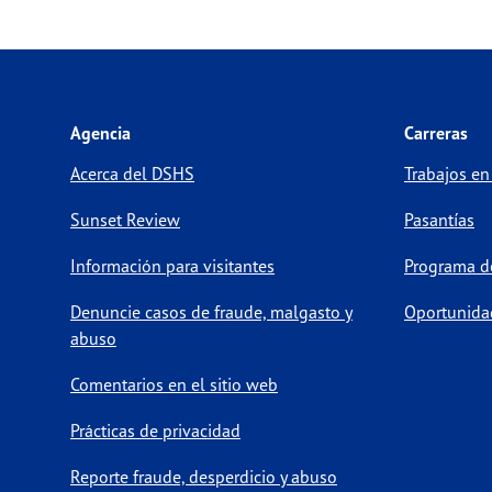
Eme
Norwalk and Norwalk-Like
Dis
Agencia
Carreras
Notifiable Conditions (Disease
Eme
Acerca del DSHS
Trabajos en
Reporting)
Dis
Sunset Review
Pasantías
Nuclear Power Plants/Emergency
Información para visitantes
Programa de
Rad
Response
Denuncie casos de fraude, malgasto y
Oportunida
abuso
Comentarios en el sitio web
Prácticas de privacidad
Reporte fraude, desperdicio y abuso