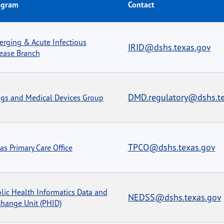
ogram
Contact
rging & Acute Infectious
IRID@dshs.texas.gov
ease Branch
DMD.regulatory@dshs.te
gs and Medical Devices Group
TPCO@dshs.texas.gov
as Primary Care Office
lic Health Informatics Data and
NEDSS@dshs.texas.gov
hange Unit (PHID)