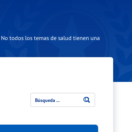
 No todos los temas de salud tienen una
Filtros de búsqueda
Buscar
Click here t