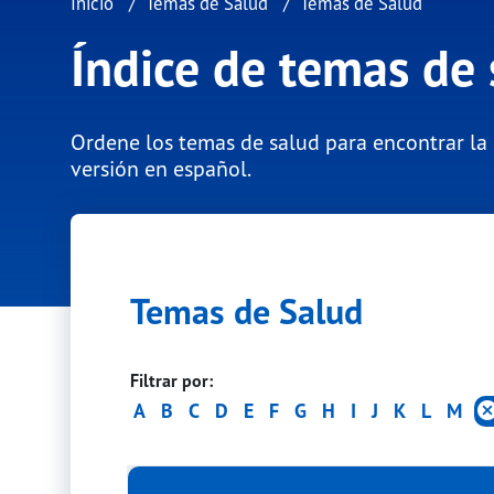
Inicio
Temas de Salud
Temas de Salud
Índice de temas de 
Ordene los temas de salud para encontrar la
versión en español.
Temas de Salud
Filtrar por:
A
B
C
D
E
F
G
H
I
J
K
L
M