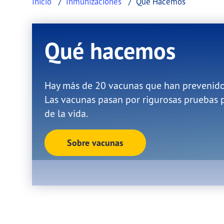
Inicio
Inmunizaciones
Qué Hacemos
Qué hacemos
This page provides information about Qué 
Hay más de 20 vacunas que han prevenido 
Las vacunas pasan por rigurosas pruebas p
de la vida.
Sobre vacunas