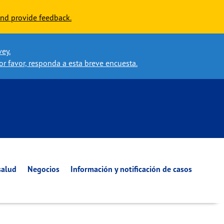
nd provide feedback.
vey.
or favor, responda a esta breve encuesta.
salud
Negocios
Información y notificación de casos