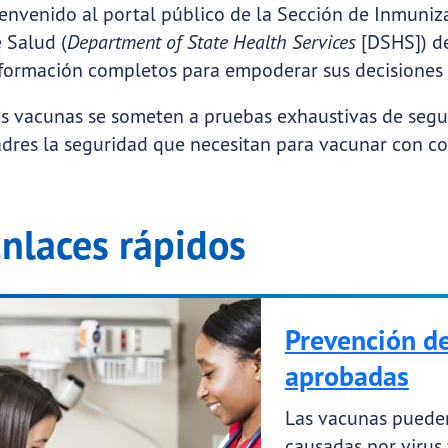
cemos
.
envenido al portal público de la Sección de Inmuniz
 Salud (
Department of State Health Services
[DSHS]) de
formación completos para empoderar sus decisiones 
ubmenu links
s vacunas se someten a pruebas exhaustivas de seguri
ubmenu links
dres la seguridad que necesitan para vacunar con con
submenu links
menu links
nlaces rápidos
menu links
ubmenu links
Prevención d
ubmenu links
aprobadas
ubmenu links
Las vacunas pueden
causadas por virus 