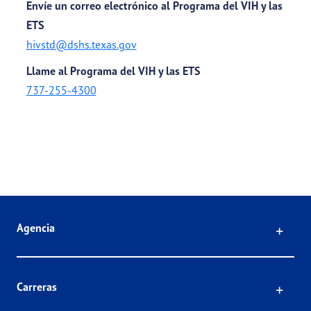
Envíe un correo electrónico al Programa del VIH y las
ETS
hivstd@dshs.texas.gov
Llame al Programa del VIH y las ETS
737-255-4300
Click
Agencia
Click
Carreras