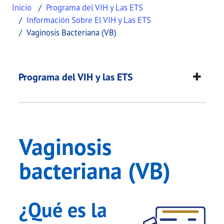
Inicio
Programa del VIH y Las ETS
Información Sobre El VIH y Las ETS
Vaginosis Bacteriana (VB)
Vaginosis bacteriana
This page provides information about
Vaginosis b
Programa del VIH y las ETS
Vaginosis
bacteriana (VB)
¿Qué es la