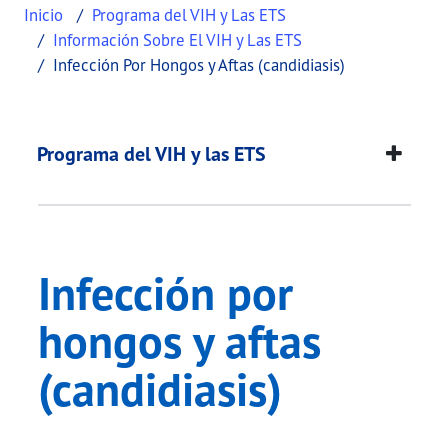
Inicio
Programa del VIH y Las ETS
Información Sobre El VIH y Las ETS
Infección Por Hongos y Aftas (candidiasis)
Infección por hongos 
This page provides information about
Infección po
Programa del VIH y las ETS
Infección por
hongos y aftas
(candidiasis)