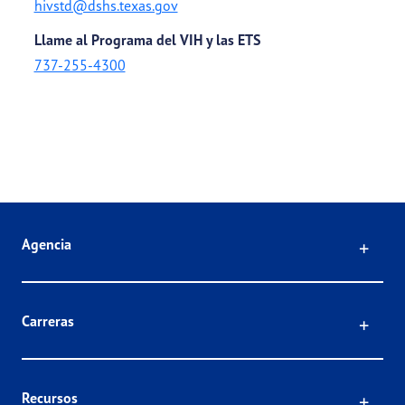
hivstd@dshs.texas.gov
Llame al Programa del VIH y las ETS
737-255-4300
Click
Agencia
Click
Carreras
Click
Recursos