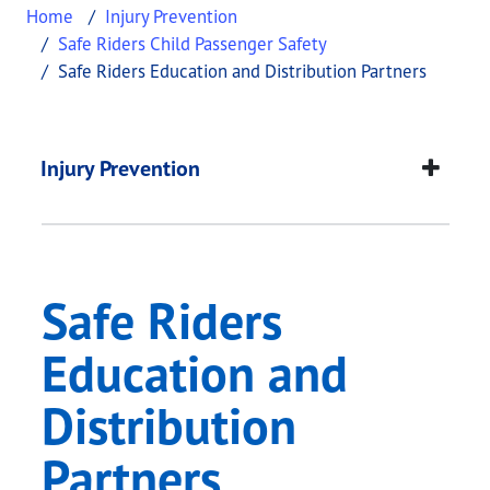
Home
Injury Prevention
Safe Riders Child Passenger Safety
Safe Riders Education and Distribution Partners
Safe Riders Educatio
This page provides information about
Safe Riders
Injury Prevention
Safe Riders
Education and
Distribution
Partners